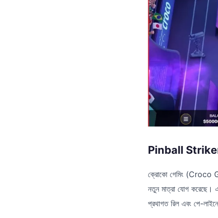
Pinball Striker 
ক্রোকো গেমিং (Croco G
নতুন মাত্রা যোগ করেছে। এ
প্রথাগত রিল এবং পে-লাইনে