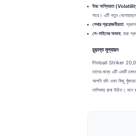
উচ্চ অস্থিরতা (Volatilit
পারে। এটি নতুন খেলোয়াড়দের 
শেখার প্রয়োজনীয়তা:
প্রথাগ
পে-লাইনের অভাব:
যারা প্র
চূড়ান্ত মূল্যায়ন
Pinball Striker 20,000
তাদের জন্য এটি একটি চমৎক
আপনি যদি এমন কিছু খুঁজছে
তালিকায় রাখা উচিত। মনে র