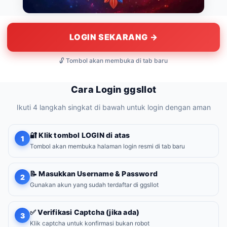
LOGIN SEKARANG →
🔓 Tombol akan membuka di tab baru
Cara Login ggsllot
Ikuti 4 langkah singkat di bawah untuk login dengan aman
🔐 Klik tombol LOGIN di atas
1
Tombol akan membuka halaman login resmi di tab baru
📝 Masukkan Username & Password
2
Gunakan akun yang sudah terdaftar di ggsllot
✅ Verifikasi Captcha (jika ada)
3
Klik captcha untuk konfirmasi bukan robot