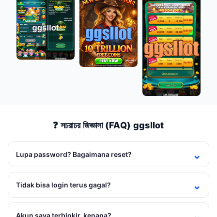
❓ সচরাচর জিজ্ঞাসা (FAQ) ggsllot
Lupa password? Bagaimana reset?
Tidak bisa login terus gagal?
Akun saya terblokir, kenapa?