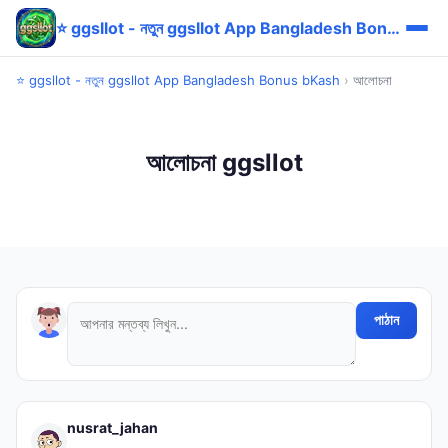
⭐ ggsllot - নতুন ggsllot App Bangladesh Bonus bKash
⭐ ggsllot - নতুন ggsllot App Bangladesh Bonus bKash
›
আলোচনা
আলোচনা ggsllot
পাঠান
nusrat_jahan