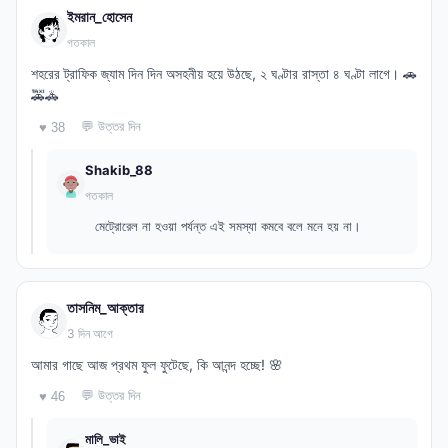
ইমরান_হোসেন
গতকাল
শহরের ট্রাফিক জ্যাম দিন দিন অসহনীয় হয়ে উঠছে, ২ ঘণ্টার রাস্তা ৪ ঘণ্টা লাগে। 🚗
🚕🚓
💬 উত্তর দিন
♥ 38
Shakib_88
গতকাল
মেট্রোরেল না হওয়া পর্যন্ত এই সমস্যা কমবে বলে মনে হয় না।
তাসনিম_আক্তার
3 দিন আগে
আমার গাছে আজ প্রথম ফুল ফুটেছে, কি আনন্দ হচ্ছে! 🌸
💬 উত্তর দিন
♥ 46
মালি_ভাই