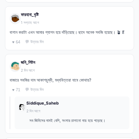
ফারহানা_বৃষ্টি
1 সপ্তাহ আগে
বাগান করাটা এখন আমার প্যাশন হয়ে দাঁড়িয়েছে। ছাদে অনেক সবজি হয়েছে। 🪴🥬
💬 উত্তর দিন
♥ 64
জনি_লিটন
2 দিন আগে
বাজারে সবজির দাম আকাশচুম্বী, মধ্যবিত্তরা যাবে কোথায়?
💬 উত্তর দিন
♥ 71
Siddique_Saheb
2 দিন আগে
সব জিনিসের দামই বেশি, সংসার চালানো দায় হয়ে পড়েছে।