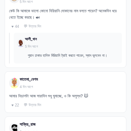
5 দিন আগে
কেউ কি আমাকে ভালো কোনো বিরিয়ানি দোকানের নাম বলতে পারেন? অনেকদিন ধরে
খেতে ইচ্ছে করছে। 🍛
💬 উত্তর দিন
♥ 44
আলী_খান
5 দিন আগে
পুরান ঢাকার হানিফ বিরিয়ানি ট্রাই করতে পারেন, স্বাদ ভুলবেন না।
ফাতেমা_বেগম
4 দিন আগে
আমার বিড়ালটা আজ সারাদিন শুধু ঘুমাচ্ছে, ও কি অসুস্থ? 🐱
💬 উত্তর দিন
♥ 22
সাব্বির_রাজ