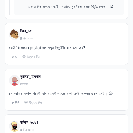
একদম ঠিক বলেছেন ভাই, আমারও খুব ইচ্ছে করছে খিচুড়ি খেতে। 😋
ইমন_৯৫
6 দিন আগে
কেউ কি জানে ggsllot এর নতুন ইভেন্টটা কবে শুরু হবে?
💬 উত্তর দিন
♥ 9
সুমাইয়া_ইসলাম
গতকাল
সোমবারের সকাল মানেই আবার সেই কাজের চাপ, মনটা একদম ভালো নেই। 😫
💬 উত্তর দিন
♥ 55
নাসিফ_২০২৪
4 দিন আগে