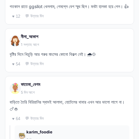
গতকাল রাতে ggsllot খেললাম, গেমপ্লে বেশ স্মুথ ছিল। মনটা হালকা হয়ে গেল। 👍
💬 উত্তর দিন
♥ 12
নীলা_আকাশ
1 সপ্তাহ আগে
বৃষ্টির দিনে খিচুড়ি আর গরুর মাংসের কোনো বিকল্প নেই। 🌧️🍲
💬 উত্তর দিন
♥ 54
ফাতেমা_বেগম
5 দিন আগে
বাড়িতে তৈরি বিরিয়ানির স্বাদই আলাদা, হোটেলের খাবার এখন আর ভালো লাগে না।
🍗🍚
💬 উত্তর দিন
♥ 64
karim_foodie