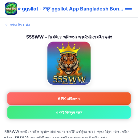
⭐ ggsllot - নতুন ggsllot App Bangladesh Bonus bKash
← হোমে ফিরে যান
555WW – নিরবচ্ছিন্ন অভিজ্ঞতার জন্য তৈরি মোবাইল অ্যাপ
APK ডাউনলোড
এখনই নিবন্ধন করুন
555WW একটি মোবাইল অ্যাপে নানা ধরনের কনটেন্ট একত্রিত করে। প্রথম স্ক্রিন থেকে সেটিংস
পর্যন্ত, 555WW এর প্রতিটি অংশ ব্যবহারকারীর আরামের জন্য ডিজাইন করা।