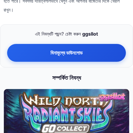
হতে পারে। সবসময় দায়িত্বশীলভাবে খেলুন এবং আপনার বাজেটের দিকে খেয়াল
রাখুন।
এই নিবন্ধটি পছন্দ? চেষ্টা করুন
ggsllot
বিনামূল্যে ডাউনলোড
সম্পর্কিত নিবন্ধ