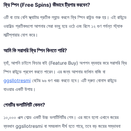
ফ্রি স্পিন (Free Spins) কীভাবে ট্রিগার করবেন?
৩টি বা তার বেশি স্ক্যাটার প্রতীক ল্যান্ড করলে ফ্রি স্পিন রাউন্ড শুরু হয়। এই রাউন্ডে
ওয়াইল্ড প্রতীকগুলো আপনার সেরা বন্ধু হয়ে ওঠে এবং রিলে ১২ গুণ পর্যন্ত স্ট্যাক
মাল্টিপ্লায়ার যোগ করে।
আমি কি সরাসরি ফ্রি স্পিন কিনতে পারি?
হ্যাঁ, আপনি চাইলে ফিচার বাই (Feature Buy) অপশন ব্যবহার করে সরাসরি ফ্রি
স্পিন রাউন্ডে প্রবেশ করতে পারেন। এর জন্য আপনার বর্তমান বাজি বা
ggsllotresmi
বেটের ৯৬ গুণ খরচ করতে হবে। এটি দ্রুত বোনাস রাউন্ডে
যাওয়ার একটি উপায়।
গেমটির ভলাটিলিটি কেমন?
১০,০০০ এক্স গোল্ড একটি উচ্চ ভলাটিলিটির গেম। এর মানে হলো এখানে জয়ের
ব্যবধান ggsllotresmi বা সময়কাল দীর্ঘ হতে পারে, তবে বড় জয়ের সম্ভাবনা