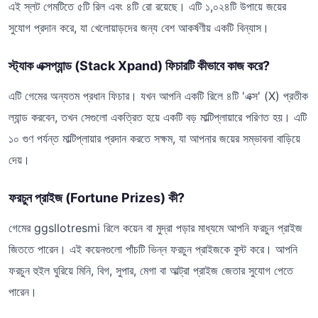
এই স্লট গেমটিতে ৫টি রিল এবং ৪টি রো রয়েছে। এটি ১,০২৪টি উপায়ে জয়ের
সুযোগ প্রদান করে, যা খেলোয়াড়দের জন্য বেশ আকর্ষণীয় একটি বিন্যাস।
স্ট্যাক এক্সপ্যান্ড (Stack Xpand) ফিচারটি কীভাবে কাজ করে?
এটি গেমের অন্যতম প্রধান ফিচার। যখন আপনি একটি রিলে ৪টি 'এক্স' (X) প্রতীক
ল্যান্ড করবেন, তখন সেগুলো একত্রিত হয়ে একটি বড় মাল্টিপ্লায়ারে পরিণত হয়। এটি
১০ গুণ পর্যন্ত মাল্টিপ্লায়ার প্রদান করতে সক্ষম, যা আপনার জয়ের সম্ভাবনা বাড়িয়ে
দেয়।
ফরচুন প্রাইজ (Fortune Prizes) কী?
গেমের ggsllotresmi রিলে কয়েন বা মুদ্রা পড়ার মাধ্যমে আপনি ফরচুন প্রাইজ
জিততে পারেন। এই কয়েনগুলো পাঁচটি ভিন্ন ফরচুন প্রাইজকে বুস্ট করে। আপনি
ফরচুন হুইল ঘুরিয়ে মিনি, বিগ, সুপার, মেগা বা আল্ট্রা প্রাইজ জেতার সুযোগ পেতে
পারেন।