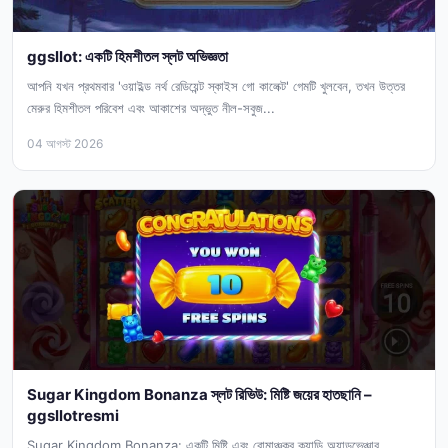
ggsllot: একটি হিমশীতল স্লট অভিজ্ঞতা
আপনি যখন প্রথমবার 'ওয়াইল্ড নর্থ রেডিয়েন্ট স্কাইস গো কালেক্ট' গেমটি খুলবেন, তখন উত্তর
মেরুর হিমশীতল পরিবেশ এবং আকাশের অদ্ভুত নীল-সবুজ...
04 আগস্ট 2026
Sugar Kingdom Bonanza স্লট রিভিউ: মিষ্টি জয়ের হাতছানি –
ggsllotresmi
Sugar Kingdom Bonanza: একটি মিষ্টি এবং রোমাঞ্চকর ক্যান্ডি অ্যাডভেঞ্চার