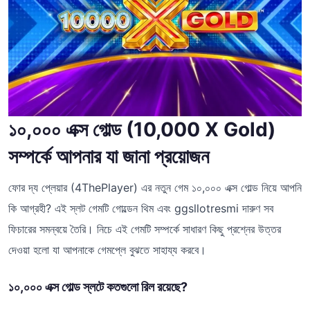
১০,০০০ এক্স গোল্ড (10,000 X Gold)
সম্পর্কে আপনার যা জানা প্রয়োজন
ফোর দ্য প্লেয়ার (4ThePlayer) এর নতুন গেম ১০,০০০ এক্স গোল্ড নিয়ে আপনি
কি আগ্রহী? এই স্লট গেমটি গোল্ডেন থিম এবং ggsllotresmi দারুণ সব
ফিচারের সমন্বয়ে তৈরি। নিচে এই গেমটি সম্পর্কে সাধারণ কিছু প্রশ্নের উত্তর
দেওয়া হলো যা আপনাকে গেমপ্লে বুঝতে সাহায্য করবে।
১০,০০০ এক্স গোল্ড স্লটে কতগুলো রিল রয়েছে?